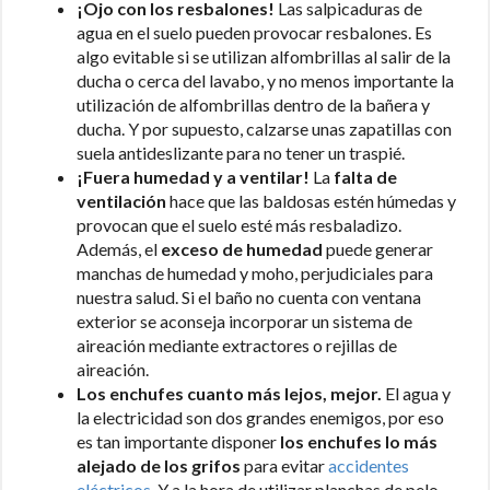
¡Ojo con los resbalones!
Las salpicaduras de
agua en el suelo pueden provocar resbalones. Es
algo evitable si se utilizan alfombrillas al salir de la
ducha o cerca del lavabo, y no menos importante la
utilización de alfombrillas dentro de la bañera y
ducha. Y por supuesto, calzarse unas zapatillas con
suela antideslizante para no tener un traspié.
¡Fuera humedad y a ventilar!
La
falta de
ventilación
hace que las baldosas estén húmedas y
provocan que el suelo esté más resbaladizo.
Además, el
exceso de humedad
puede generar
manchas de humedad y moho, perjudiciales para
nuestra salud. Si el baño no cuenta con ventana
exterior se aconseja incorporar un sistema de
aireación mediante extractores o rejillas de
aireación.
Los enchufes cuanto más lejos, mejor.
El agua y
la electricidad son dos grandes enemigos, por eso
es tan importante disponer
los enchufes lo más
alejado de los grifos
para evitar
accidentes
eléctricos
. Y a la hora de utilizar planchas de pelo,