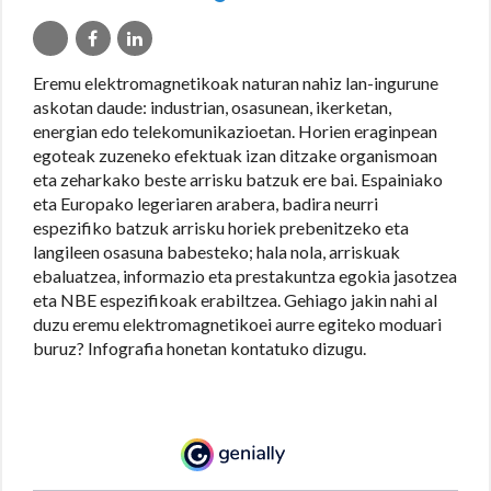
Eremu elektromagnetikoak naturan nahiz lan-ingurune
askotan daude: industrian, osasunean, ikerketan,
energian edo telekomunikazioetan. Horien eraginpean
egoteak zuzeneko efektuak izan ditzake organismoan
eta zeharkako beste arrisku batzuk ere bai. Espainiako
eta Europako legeriaren arabera, badira neurri
espezifiko batzuk arrisku horiek prebenitzeko eta
langileen osasuna babesteko; hala nola, arriskuak
ebaluatzea, informazio eta prestakuntza egokia jasotzea
eta NBE espezifikoak erabiltzea. Gehiago jakin nahi al
duzu eremu elektromagnetikoei aurre egiteko moduari
buruz? Infografia honetan kontatuko dizugu.