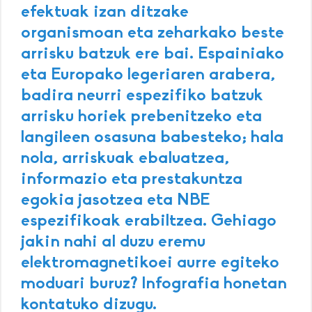
efektuak izan ditzake
organismoan eta zeharkako beste
arrisku batzuk ere bai. Espainiako
eta Europako legeriaren arabera,
badira neurri espezifiko batzuk
arrisku horiek prebenitzeko eta
langileen osasuna babesteko; hala
nola, arriskuak ebaluatzea,
informazio eta prestakuntza
egokia jasotzea eta NBE
espezifikoak erabiltzea. Gehiago
jakin nahi al duzu eremu
elektromagnetikoei aurre egiteko
moduari buruz? Infografia honetan
kontatuko dizugu.