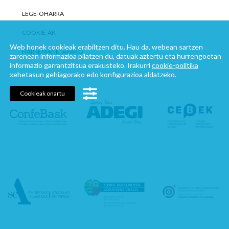
LEGE-OHARRA
COOKIE-AK
Web honek cookieak erabiltzen ditu. Hau da, webean sartzen
HARREMANETARAKO
zarenean informazioa pilatzen du, datuak aztertu eta hurrengoetan
informazio garrantzitsua erakusteko. Irakurri
cookie-politika
xehetasun gehiagorako edo konfigurazioa aldatzeko.
Cookieak onartu