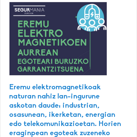
Eremu elektromagnetikoak
naturan nahiz lan-ingurune
askotan daude: industrian,
osasunean, ikerketan, energian
edo telekomunikazioetan. Horien
eraginpean egoteak zuzeneko