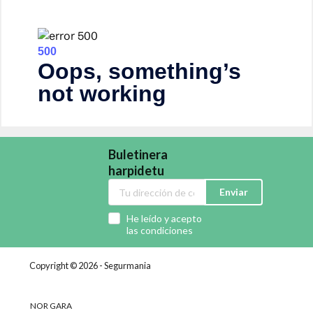
Buletinera
harpidetu
Enviar
He leído y acepto
las condiciones
Copyright © 2026 - Segurmania
NOR GARA