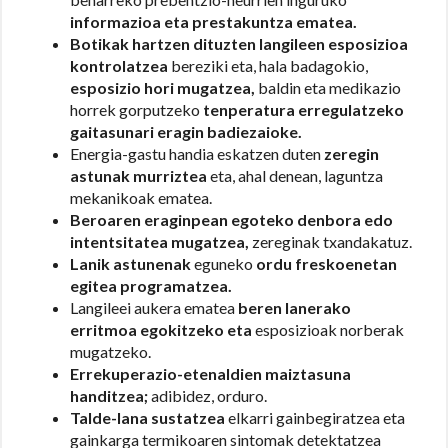
informazioa eta prestakuntza ematea.
Botikak hartzen dituzten langileen esposizioa
kontrolatzea
bereziki eta, hala badagokio,
esposizio hori mugatzea,
baldin eta medikazio
horrek gorputzeko
tenperatura erregulatzeko
gaitasunari eragin badiezaioke.
Energia-gastu handia eskatzen duten
zeregin
astunak murriztea
eta, ahal denean, laguntza
mekanikoak ematea.
Beroaren eraginpean egoteko denbora edo
intentsitatea mugatzea,
zereginak txandakatuz.
Lanik astunenak
eguneko
ordu freskoenetan
egitea programatzea.
Langileei aukera ematea
beren lanerako
erritmoa egokitzeko eta
esposizioak norberak
mugatzeko.
Errekuperazio-etenaldien maiztasuna
handitzea;
adibidez, orduro.
Talde-lana sustatzea
elkarri gainbegiratzea eta
gainkarga termikoaren sintomak detektatzea