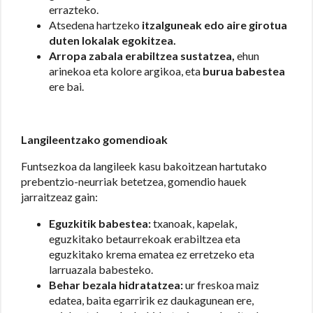
errazteko.
Atsedena hartzeko
itzalguneak edo aire girotua
duten lokalak egokitzea.
Arropa zabala erabiltzea sustatzea,
ehun
arinekoa eta kolore argikoa, eta
burua babestea
ere bai.
Langileentzako gomendioak
Funtsezkoa da langileek kasu bakoitzean hartutako
prebentzio-neurriak betetzea, gomendio hauek
jarraitzeaz gain:
Eguzkitik babestea:
txanoak, kapelak,
eguzkitako betaurrekoak erabiltzea eta
eguzkitako krema ematea ez erretzeko eta
larruazala babesteko.
Behar bezala hidratatzea:
ur freskoa maiz
edatea, baita egarririk ez daukagunean ere,