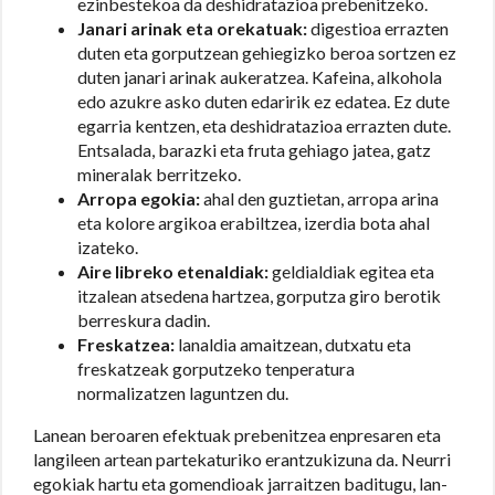
ezinbestekoa da deshidratazioa prebenitzeko.
Janari arinak eta orekatuak:
digestioa errazten
duten eta gorputzean gehiegizko beroa sortzen ez
duten janari arinak aukeratzea. Kafeina, alkohola
edo azukre asko duten edaririk ez edatea. Ez dute
egarria kentzen, eta deshidratazioa errazten dute.
Entsalada, barazki eta fruta gehiago jatea, gatz
mineralak berritzeko.
Arropa egokia:
ahal den guztietan, arropa arina
eta kolore argikoa erabiltzea, izerdia bota ahal
izateko.
Aire libreko etenaldiak:
geldialdiak egitea eta
itzalean atsedena hartzea, gorputza giro berotik
berreskura dadin.
Freskatzea:
lanaldia amaitzean, dutxatu eta
freskatzeak gorputzeko tenperatura
normalizatzen laguntzen du.
Lanean beroaren efektuak prebenitzea enpresaren eta
langileen artean partekaturiko erantzukizuna da. Neurri
egokiak hartu eta gomendioak jarraitzen baditugu, lan-