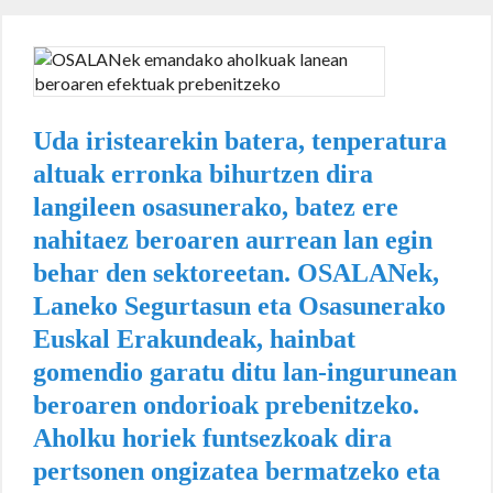
Uda iristearekin batera, tenperatura
altuak erronka bihurtzen dira
langileen osasunerako, batez ere
nahitaez beroaren aurrean lan egin
behar den sektoreetan. OSALANek,
Laneko Segurtasun eta Osasunerako
Euskal Erakundeak, hainbat
gomendio garatu ditu lan-ingurunean
beroaren ondorioak prebenitzeko.
Aholku horiek funtsezkoak dira
pertsonen ongizatea bermatzeko eta