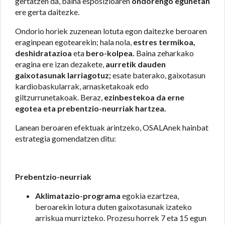
gertatzen da, baina esposizioaren
ondorengo egunetan
ere gerta daitezke.
Ondorio horiek zuzenean lotuta egon daitezke beroaren
eraginpean egotearekin; hala nola,
estres termikoa,
deshidratazioa
eta
bero-kolpea.
Baina zeharkako
eragina ere izan dezakete,
aurretik dauden
gaixotasunak larriagotuz;
esate baterako, gaixotasun
kardiobaskularrak, arnasketakoak edo
giltzurrunetakoak. Beraz,
ezinbestekoa da erne
egotea eta prebentzio-neurriak hartzea.
Lanean beroaren efektuak arintzeko, OSALAnek hainbat
estrategia gomendatzen ditu:
Prebentzio-neurriak
Aklimatazio-programa
egokia ezartzea,
beroarekin lotura duten gaixotasunak izateko
arriskua murrizteko. Prozesu horrek 7 eta 15 egun