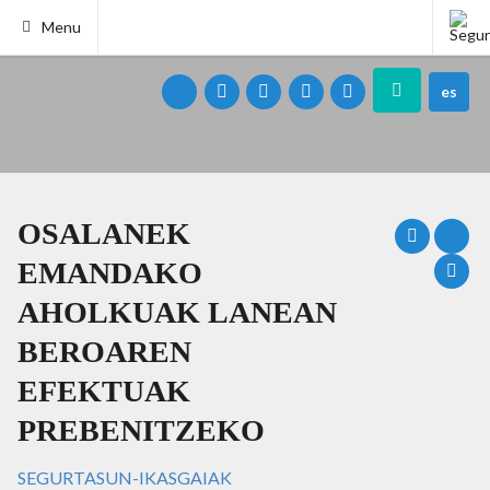
Menu
es
OSALANEK
EMANDAKO
AHOLKUAK LANEAN
BEROAREN
EFEKTUAK
PREBENITZEKO
SEGURTASUN-IKASGAIAK