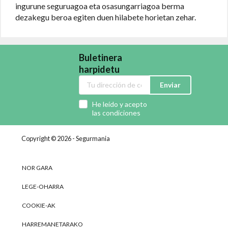
ingurune seguruagoa eta osasungarriagoa berma
dezakegu beroa egiten duen hilabete horietan zehar.
Buletinera
harpidetu
Enviar
He leído y acepto
las condiciones
Copyright © 2026 - Segurmania
NOR GARA
LEGE-OHARRA
COOKIE-AK
HARREMANETARAKO