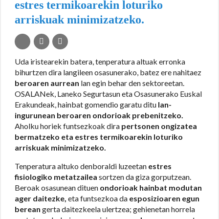
estres termikoarekin loturiko
arriskuak minimizatzeko.
Uda iristearekin batera, tenperatura altuak erronka
bihurtzen dira langileen osasunerako, batez ere nahitaez
beroaren aurrean
lan egin behar den sektoreetan.
OSALANek, Laneko Segurtasun eta Osasunerako Euskal
Erakundeak, hainbat gomendio garatu ditu
lan-
ingurunean beroaren ondorioak prebenitzeko.
Aholku horiek funtsezkoak dira
pertsonen ongizatea
bermatzeko eta estres termikoarekin loturiko
arriskuak minimizatzeko.
Tenperatura altuko denboraldi luzeetan
estres
fisiologiko metatzailea
sortzen da giza gorputzean.
Beroak osasunean dituen
ondorioak hainbat modutan
ager daitezke,
eta funtsezkoa da
esposizioaren egun
berean
gerta daitezkeela ulertzea; gehienetan horrela