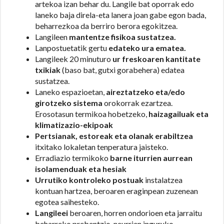
artekoa izan behar du. Langile bat oporrak edo
laneko baja direla-eta lanera joan gabe egon bada,
beharrezkoa da berriro berora egokitzea.
Langileen
mantentze fisikoa sustatzea.
Lanpostuetatik gertu
edateko ura ematea.
Langileek 20 minuturo
ur freskoaren kantitate
txikiak
(baso bat, gutxi gorabehera) edatea
sustatzea.
Laneko espazioetan,
aireztatzeko eta/edo
girotzeko sistema
orokorrak ezartzea.
Erosotasun termikoa hobetzeko,
haizagailuak eta
klimatizazio-ekipoak
Pertsianak, estoreak eta olanak erabiltzea
itxitako lokaletan tenperatura jaisteko.
Erradiazio termikoko
barne iturrien aurrean
isolamenduak eta hesiak
Urrutiko kontroleko postuak
instalatzea
kontuan hartzea, beroaren eraginpean zuzenean
egotea saihesteko.
Langileei
beroaren, horren ondorioen eta jarraitu
beharreko prebentzio-neurrien inguruko