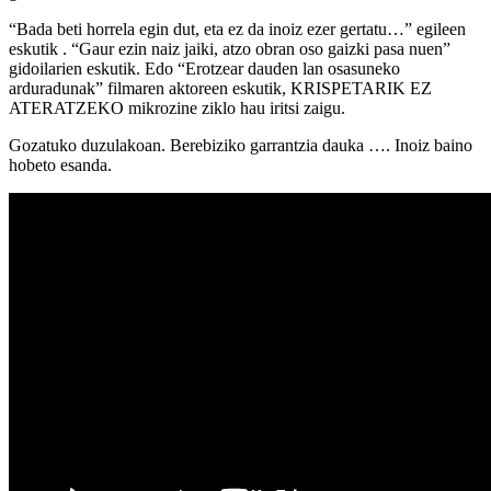
“Bada beti horrela egin dut, eta ez da inoiz ezer gertatu…” egileen
eskutik . “Gaur ezin naiz jaiki, atzo obran oso gaizki pasa nuen”
gidoilarien eskutik. Edo “Erotzear dauden lan osasuneko
arduradunak” filmaren aktoreen eskutik, KRISPETARIK EZ
ATERATZEKO mikrozine ziklo hau iritsi zaigu.
Gozatuko duzulakoan. Berebiziko garrantzia dauka …. Inoiz baino
hobeto esanda.