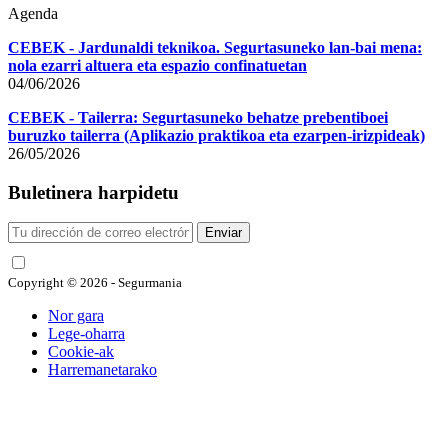
Agenda
CEBEK - Jardunaldi teknikoa. Segurtasuneko lan-bai mena:
nola ezarri altuera eta espazio confinatuetan
04/06/2026
CEBEK - Tailerra: Segurtasuneko behatze prebentiboei
buruzko tailerra (Aplikazio praktikoa eta ezarpen-irizpideak)
26/05/2026
Buletinera harpidetu
Enviar
He leído y acepto las condiciones
Copyright © 2026 - Segurmania
Nor gara
Lege-oharra
Cookie-ak
Harremanetarako