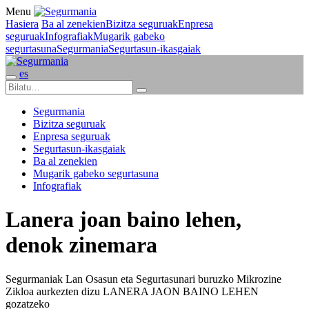
Menu
Hasiera
Ba al zenekien
Bizitza seguruak
Enpresa
seguruak
Infografiak
Mugarik gabeko
segurtasuna
Segurmania
Segurtasun-ikasgaiak
es
Segurmania
Bizitza seguruak
Enpresa seguruak
Segurtasun-ikasgaiak
Ba al zenekien
Mugarik gabeko segurtasuna
Infografiak
Lanera joan baino lehen,
denok zinemara
Segurmaniak Lan Osasun eta Segurtasunari buruzko Mikrozine
Zikloa aurkezten dizu LANERA JAON BAINO LEHEN
gozatzeko