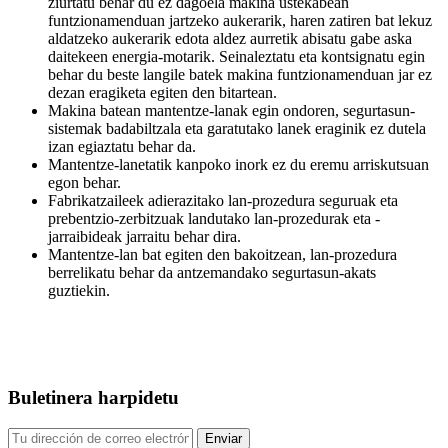
ziurtatu behar du ez dagoela makina ustekabean
funtzionamenduan jartzeko aukerarik, haren zatiren bat lekuz
aldatzeko aukerarik edota aldez aurretik abisatu gabe aska
daitekeen energia-motarik. Seinaleztatu eta kontsignatu egin
behar du beste langile batek makina funtzionamenduan jar ez
dezan eragiketa egiten den bitartean.
Makina batean mantentze-lanak egin ondoren, segurtasun-
sistemak badabiltzala eta garatutako lanek eraginik ez dutela
izan egiaztatu behar da.
Mantentze-lanetatik kanpoko inork ez du eremu arriskutsuan
egon behar.
Fabrikatzaileek adierazitako lan-prozedura seguruak eta
prebentzio-zerbitzuak landutako lan-prozedurak eta -
jarraibideak jarraitu behar dira.
Mantentze-lan bat egiten den bakoitzean, lan-prozedura
berrelikatu behar da antzemandako segurtasun-akats
guztiekin.
Buletinera harpidetu
Enviar