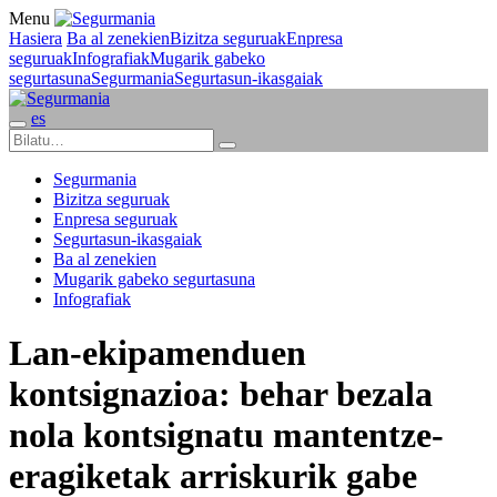
Menu
Hasiera
Ba al zenekien
Bizitza seguruak
Enpresa
seguruak
Infografiak
Mugarik gabeko
segurtasuna
Segurmania
Segurtasun-ikasgaiak
es
Segurmania
Bizitza seguruak
Enpresa seguruak
Segurtasun-ikasgaiak
Ba al zenekien
Mugarik gabeko segurtasuna
Infografiak
Lan-ekipamenduen
kontsignazioa: behar bezala
nola kontsignatu mantentze-
eragiketak arriskurik gabe