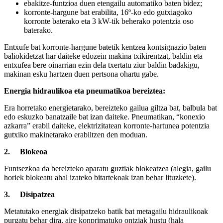
ebakitze-funtzioa duen etengailu automatiko baten bidez;
korronte-hargune bat erabilita, 16º-ko edo gutxiagoko
korronte baterako eta 3 kW-tik beherako potentzia oso
baterako.
Entxufe bat korronte-hargune batetik kentzea kontsignazio baten
baliokidetzat har daiteke edozein makina txikirentzat, baldin eta
entxufea bere oinarrian ezin dela txertatu ziur baldin badakigu,
makinan esku hartzen duen pertsona ohartu gabe.
Energia hidraulikoa eta pneumatikoa bereiztea:
Era horretako energietarako, bereizteko gailua giltza bat, balbula bat
edo eskuzko banatzaile bat izan daiteke. Pneumatikan, “konexio
azkarra” erabil daiteke, elektrizitatean korronte-hartunea potentzia
gutxiko makinetarako erabiltzen den moduan.
2.
Blokeoa
Funtsezkoa da bereizteko aparatu guztiak blokeatzea (alegia, gailu
horiek blokeatu ahal izateko bitartekoak izan behar lituzkete).
3.
Disipatzea
Metatutako energiak disipatzeko batik bat metagailu hidraulikoak
purgatu behar dira, aire konprimatuko ontziak hustu (hala