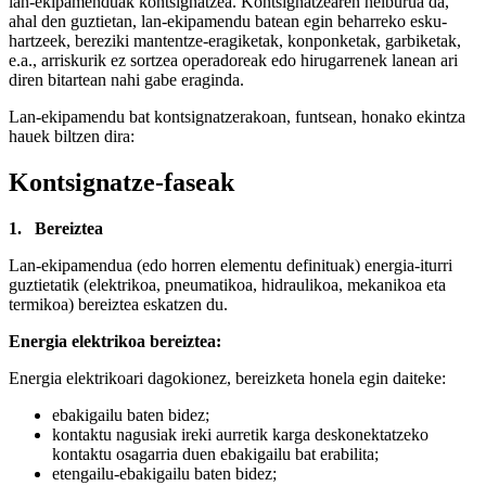
lan-ekipamenduak kontsignatzea. Kontsignatzearen helburua da,
ahal den guztietan, lan-ekipamendu batean egin beharreko esku-
hartzeek, bereziki mantentze-eragiketak, konponketak, garbiketak,
e.a., arriskurik ez sortzea operadoreak edo hirugarrenek lanean ari
diren bitartean nahi gabe eraginda.
Lan-ekipamendu bat kontsignatzerakoan, funtsean, honako ekintza
hauek biltzen dira:
Kontsignatze-faseak
1.
Bereiztea
Lan-ekipamendua (edo horren elementu definituak) energia-iturri
guztietatik (elektrikoa, pneumatikoa, hidraulikoa, mekanikoa eta
termikoa) bereiztea eskatzen du.
Energia elektrikoa bereiztea:
Energia elektrikoari dagokionez, bereizketa honela egin daiteke:
ebakigailu baten bidez;
kontaktu nagusiak ireki aurretik karga deskonektatzeko
kontaktu osagarria duen ebakigailu bat erabilita;
etengailu-ebakigailu baten bidez;