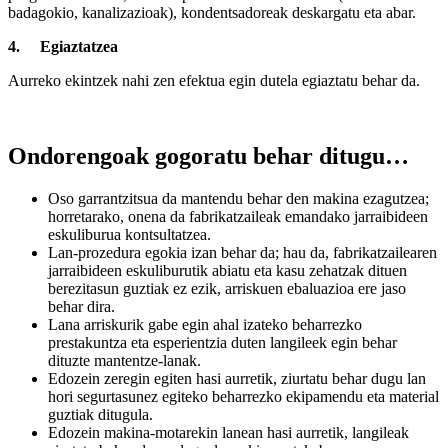
badagokio, kanalizazioak), kondentsadoreak deskargatu eta abar.
4.
Egiaztatzea
Aurreko ekintzek nahi zen efektua egin dutela egiaztatu behar da.
Ondorengoak gogoratu behar ditugu…
Oso garrantzitsua da mantendu behar den makina ezagutzea;
horretarako, onena da fabrikatzaileak emandako jarraibideen
eskuliburua kontsultatzea.
Lan-prozedura egokia izan behar da; hau da, fabrikatzailearen
jarraibideen eskuliburutik abiatu eta kasu zehatzak dituen
berezitasun guztiak ez ezik, arriskuen ebaluazioa ere jaso
behar dira.
Lana arriskurik gabe egin ahal izateko beharrezko
prestakuntza eta esperientzia duten langileek egin behar
dituzte mantentze-lanak.
Edozein zeregin egiten hasi aurretik, ziurtatu behar dugu lan
hori segurtasunez egiteko beharrezko ekipamendu eta material
guztiak ditugula.
Edozein makina-motarekin lanean hasi aurretik, langileak