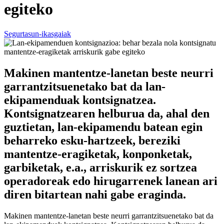
egiteko
Segurtasun-ikasgaiak
Makinen mantentze-lanetan beste neurri
garrantzitsuenetako bat da lan-
ekipamenduak kontsignatzea.
Kontsignatzearen helburua da, ahal den
guztietan, lan-ekipamendu batean egin
beharreko esku-hartzeek, bereziki
mantentze-eragiketak, konponketak,
garbiketak, e.a., arriskurik ez sortzea
operadoreak edo hirugarrenek lanean ari
diren bitartean nahi gabe eraginda.
Makinen mantentze-lanetan beste neurri garrantzitsuenetako bat da