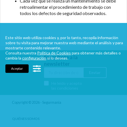
Cada vez que se realiza un mantenimiento se debe
retroalimentar el procedimiento de trabajo con
todos los defectos de seguridad observados.
Este sitio web utiliza cookies y, por lo tanto, recopila información
sobre tu visita para mejorar nuestra web mediante el análisis y para
mostrarte contenido relevante.
Consulta nuestra
Política de Cookies
para obtener más detalles o
Suscríbete a la
cambia la
configuración
si lo deseas.
newsletter
Aceptar
Enviar
He leído y acepto
las condiciones
Copyright © 2026 - Segurmania
QUIÉNES SOMOS