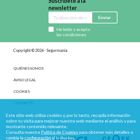
Suscríbete a la
newsletter
Enviar
He leído y acepto
las condiciones
Copyright © 2026 - Segurmania
QUIÉNES SOMOS
AVISO LEGAL
COOKIES
CONTACTO
Este sitio web utiliza cookies y, por lo tanto, recopila información
sobre tu visita para mejorar nuestra web mediante el análisis y para
mostrarte contenido relevante.
Consulta nuestra
Política de Cookies
para obtener más detalles o
cambia la
configuración
si lo deseas.