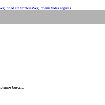
Seguridad sin fronteras
Segurmanía
Vidas seguras
s solemos buscar…