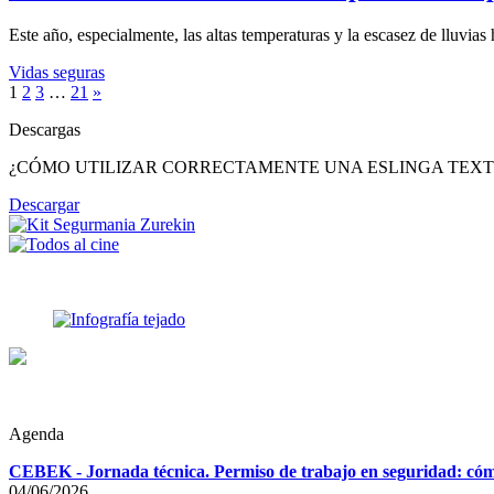
Este año, especialmente, las altas temperaturas y la escasez de lluvi
Vidas seguras
1
2
3
…
21
»
Descargas
¿CÓMO UTILIZAR CORRECTAMENTE UNA ESLINGA TEXT
Descargar
Agenda
CEBEK - Jornada técnica. Permiso de trabajo en seguridad: cómo
04/06/2026