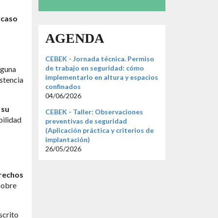
 caso
AGENDA
CEBEK - Jornada técnica. Permiso
de trabajo en seguridad: cómo
lguna
implementarlo en altura y espacios
istencia
confinados
04/06/2026
 su
CEBEK - Taller: Observaciones
bilidad
preventivas de seguridad
(Aplicación práctica y criterios de
implantación)
26/05/2026
erechos
sobre
scrito