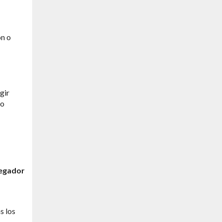
ón o
gir
do
vegador
s los