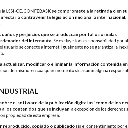
6 de la LSSI-CE, CONFEBASK
se compromete a la retirada o en su
fectar o contravenir la legislación nacional o internacional
,
.
 daños y perjuicios que se produzcan por fallos o malas
ordenador del internauta.
Se excluye toda responsabilidad por a
l usuario se conecte a internet. Igualmente no se garantiza la inex
eb.
a actualizar, modificar o eliminar la información contenida en
tación del mismo, en cualquier momento sin asumir alguna responsa
INDUSTRIAL
sobre el software de la publicación digital así como de los d
s a los contenidos que se incluyan
, a excepción de los derechos 
 son propiedad de esta empresa.
er reproducido, copiado o publicado
sin el consentimiento por e