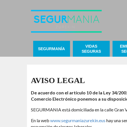
VIDAS
EM
SEGURMANÍA
SEGURAS
SE
AVISO LEGAL
De acuerdo con el artículo 10 de la Ley 34/2002
Comercio Electrónico ponemos a su disposició
SEGURMANIA está domiciliada en la calle Gran Ví
En la web
www.segurmaniazurekin.eus
hay una ser
prevención de riesgos laborales.