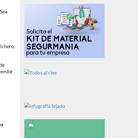
Sea.
ichero,
 de
remitir
 o