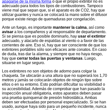
apagarse de la misma forma
o que el propio extintor no es
adecuado para todos los tipos de combustiones. Tampoco
viene mal que sepan que, si el aparato es de CO2, hay que
utilizar guantes y nunca se colocará la mano sobre el difusor
porque existe riesgo de quemaduras por congelación.
Ante un fuego, es importante
mantener la calma
, así como
avisar
a los compañeros y al responsable de departamento.
Si se piensa que es posible dominarlo, hay
usar el extintor
adecuado, y atacarlo de espaldas al viento o a favor de las
corrientes de aire. Eso sí, hay que ser consciente de que los
extintores portátiles sólo son eficaces ante conatos. En caso
de duda, tras dar la alarma, y siempre que no haya riesgo,
hay que
cerrar todas las puertas y ventanas
. Luego,
situarse en lugar seguro.
Los extintores no son objetos de adorno para colgar la
chaqueta. Se ubicarán a una altura que no superará los 1,70
metros y jamás se colocarán objetos de ningún tipo sobre
ellos o en su entorno. Esto podrían dificultar su visibilidad o
su accesibilidad. Además de comprobar que han pasado la
inspección anual obligatoria, estos aparatos deben pasar
una prueba quinquenal de presión hidrostática. Ambas
deben ser efectuadas por personal especializado. Si se han
usado, aunque haya sido para un pequeño incidente, nunca