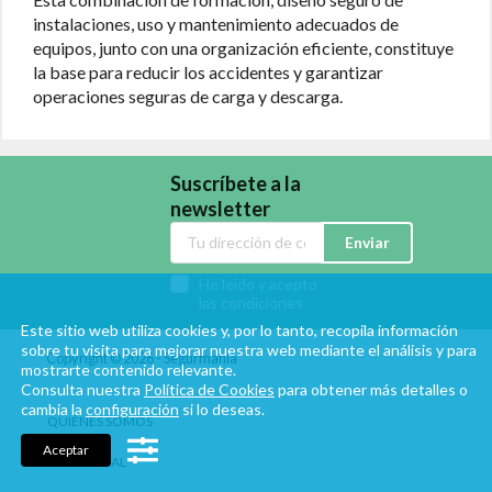
instalaciones, uso y mantenimiento adecuados de
equipos, junto con una organización eficiente, constituye
la base para reducir los accidentes y garantizar
operaciones seguras de carga y descarga.
Suscríbete a la
newsletter
Enviar
He leído y acepto
las condiciones
Este sitio web utiliza cookies y, por lo tanto, recopila información
sobre tu visita para mejorar nuestra web mediante el análisis y para
Copyright © 2026 - Segurmania
mostrarte contenido relevante.
Consulta nuestra
Política de Cookies
para obtener más detalles o
cambia la
configuración
si lo deseas.
QUIÉNES SOMOS
Aceptar
AVISO LEGAL