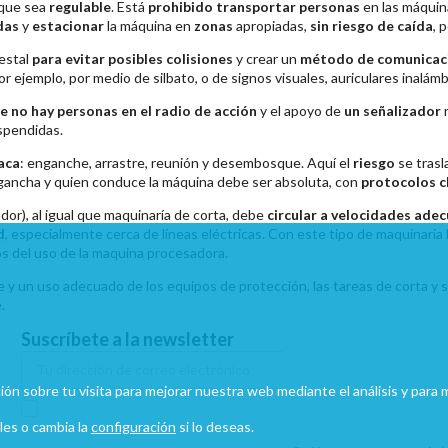
que sea
regulable
. Está
prohibido transportar personas
en las máquina
das
y
estacionar
la máquina en
zonas
apropiadas,
sin riesgo de caída
, 
restal
para evitar posibles colisiones
y crear un
método de comunicac
or ejemplo, por medio de silbato, o de signos visuales, auriculares inalám
e no hay personas en el radio de acción
y el apoyo de
un señalizador
r
spendidas.
aca
: enganche, arrastre, reunión y desembosque. Aquí el
riesgo
se trasl
gancha y quien conduce la máquina debe ser absoluta, con
protocolos c
dor), al igual que maquinaría de corta, debe
circular a velocidades ade
d
, especialmente cerca de líneas eléctricas. Con este tipo de maquinaria
del uso de la maquina procesadora.
 y un uso adecuado de los equipos de protección, las tareas de corta y s
.
Suscríbete a la newsletter
Enviar
mación sobre tu visita para mejorar nuestra web mediante el análisis y par
He leído y acepto las condiciones
les o cambia la
configuración
si lo deseas.