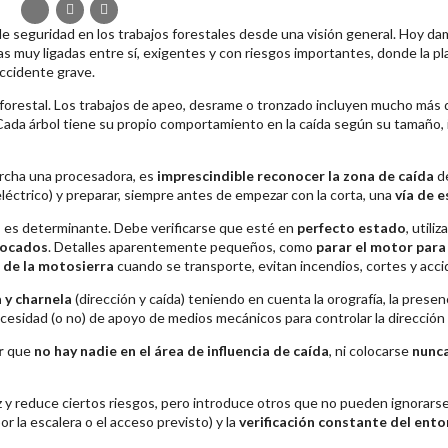
de seguridad en los trabajos forestales desde una visión general. Hoy 
eas muy ligadas entre sí, exigentes y con riesgos importantes, donde la plan
accidente grave.
forestal. Los trabajos de apeo, desrame o tronzado incluyen mucho más qu
Cada árbol tiene su propio comportamiento en la caída según su tamaño, 
archa una procesadora, es
imprescindible reconocer la zona de caída
de
léctrico) y preparar, siempre antes de empezar con la corta, una
vía de e
a
es determinante. Debe verificarse que esté en
perfecto estado
, utili
locados
. Detalles aparentemente pequeños, como
parar el motor para
a de la motosierra
cuando se transporte, evitan incendios, cortes y acci
 y charnela
(dirección y caída) teniendo en cuenta la orografía, la presenc
necesidad (o no) de apoyo de medios mecánicos para controlar la dirección 
r
que
no hay nadie en el área de influencia de caída
, ni colocarse
nunca
z y reduce ciertos riesgos, pero introduce otros que no pueden ignorarse
or la escalera o el acceso previsto) y la
verificación constante del ent