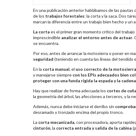
En una publicación anterior hablábamos de las pautas 
de los
trabajos forestales
: la corta y la saca. Dos tar
marcan la diferencia entre un trabajo bien hecho y un 
La corta
es el primer gran momento crítico del trabajo 
imprescindible
analizar el entorno antes de actuar
. 
se encuentra.
Por eso, antes de arrancar la motosierra o poner en m
seguridad
(teniendo en cuenta las líneas del tendido e
En la
corta manual
, el
uso correcto de la motosierr
y manejarse siempre
con los EPIs adecuados bien co
proteger con una funda rígida la espada y la caden
Hay que realizar de forma adecuada los
cortes de cuña
la geometría del árbol, las afecciones a terceros, y la 
Además, nunca debe iniciarse el derribo sin
comproba
desramado y tronzado encima del propio tronco.
La
corta mecanizada
, con procesadora, aporta rapide
cinturón
, la
correcta entrada y salida de la cabina
(p