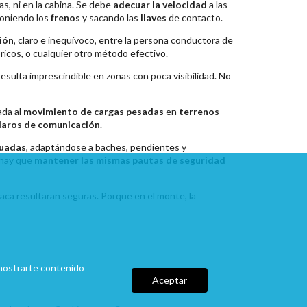
s, ni en la cabina. Se debe
adecuar la velocidad
a las
poniendo los
frenos
y sacando las
llaves
de contacto.
ión
, claro e inequívoco, entre la persona conductora de
bricos, o cualquier otro método efectivo.
esulta imprescindible en zonas con poca visibilidad. No
ada al
movimiento de cargas pesadas
en
terrenos
laros de comunicación
.
cuadas
, adaptándose a baches, pendientes y
 hay que
mantener las mismas pautas de seguridad
aca resultaran seguras. Porque en el monte, la
a mostrarte contenido
Aceptar