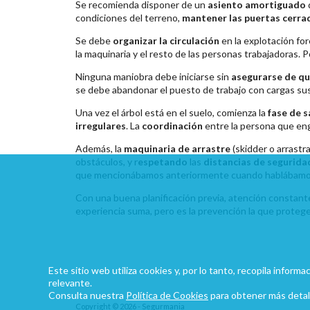
Se recomienda disponer de un
asiento amortiguado
condiciones del terreno,
mantener las puertas cerra
Se debe
organizar la circulación
en la explotación fo
la maquinaria y el resto de las personas trabajadoras. P
Ninguna maniobra debe iniciarse sin
asegurarse de qu
se debe abandonar el puesto de trabajo con cargas su
Una vez el árbol está en el suelo, comienza la
fase de s
irregulares
. La
coordinación
entre la persona que en
Además, la
maquinaria de arrastre
(skidder o arrastra
obstáculos, y r
espetando
las
distancias de segurida
que mencionábamos anteriormente cuando hablábamos 
Con una buena planificación previa, atención constante
experiencia suma, pero es la prevención la que protege
Este sitio web utiliza cookies y, por lo tanto, recopila infor
relevante.
Consulta nuestra
Política de Cookies
para obtener más detal
Copyright © 2026 - Segurmania