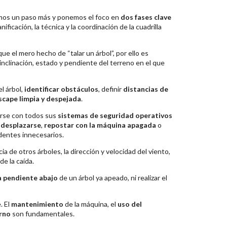
damos un paso más y ponemos el foco en
dos fases clave
ificación, la técnica y la coordinación de la cuadrilla
e el mero hecho de “talar un árbol”, por ello es
inclinación, estado y pendiente del terreno en el que
l árbol,
identificar obstáculos
, definir
distancias de
scape limpia y despejada
.
zarse con todos sus
sistemas de seguridad operativos
 desplazarse
,
repostar con la máquina apagada
o
dentes innecesarios.
ia de otros árboles, la dirección y velocidad del viento,
de la caída.
 pendiente abajo
de un árbol ya apeado, ni realizar el
. El
mantenimiento
de la máquina, el
uso del
orno
son fundamentales.