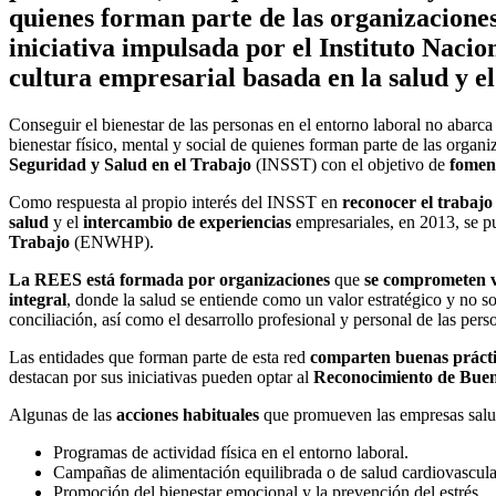
quienes forman parte de las organizacione
iniciativa impulsada por el Instituto Naci
cultura empresarial basada en la salud y el
Conseguir el bienestar de las personas en el entorno laboral no abarc
bienestar físico, mental y social de quienes forman parte de las organ
Seguridad y Salud en el Trabajo
(INSST) con el objetivo de
fomen
Como respuesta al propio interés del INSST en
reconocer el trabajo
salud
y el
intercambio de experiencias
empresariales, en 2013, se p
Trabajo
(ENWHP).
La REES está formada por organizaciones
que
se comprometen 
integral
, donde la salud se entiende como un valor estratégico y no s
conciliación, así como el desarrollo profesional y personal de las pers
Las entidades que forman parte de esta red
comparten buenas práct
destacan por sus iniciativas pueden optar al
Reconocimiento de Buena
Algunas de las
acciones habituales
que promueven las empresas salu
Programas de actividad física en el entorno laboral.
Campañas de alimentación equilibrada o de salud cardiovascula
Promoción del bienestar emocional y la prevención del estrés.