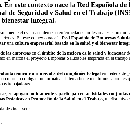
s. En este contexto nace la Red Española d
onal de Seguridad y Salud en el Trabajo (INS
 bienestar integral.
a solamente el evitar accidentes o enfermedades profesionales, sino que
izaciones. En este contexto nace la
Red Española de Empresas Saluda
tar
una
cultura empresarial
basada en la salud y el bienestar integr
 de las empresas
en el
ámbito de la mejora de la salud y bienestar
de
uso en marcha el proyecto Empresas Saludables inspirada en el trabajo 
voluntariamente
a ir más allá del cumplimiento legal
en materia de p
olo como una obligación normativa. Intentado crear entornos laborales q
onas trabajadoras.
icas
,
se apoyan mutuamente
y
participan en actividades conjuntas
o
s Prácticas en Promoción de la Salud en el Trabajo
, un distintiv
dables incluyen:
r.