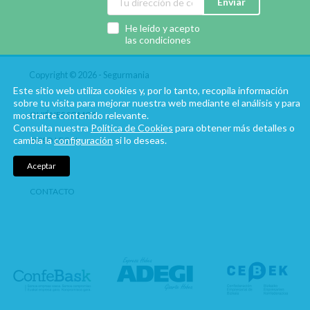
Enviar
He leído y acepto
las condiciones
Copyright © 2026 - Segurmania
Este sitio web utiliza cookies y, por lo tanto, recopila información
sobre tu visita para mejorar nuestra web mediante el análisis y para
mostrarte contenido relevante.
QUIÉNES SOMOS
Consulta nuestra
Política de Cookies
para obtener más detalles o
cambia la
configuración
si lo deseas.
AVISO LEGAL
Aceptar
COOKIES
CONTACTO