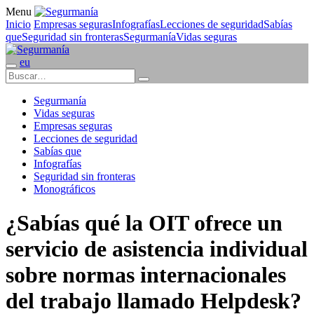
Menu
Inicio
Empresas seguras
Infografías
Lecciones de seguridad
Sabías
que
Seguridad sin fronteras
Segurmanía
Vidas seguras
eu
Segurmanía
Vidas seguras
Empresas seguras
Lecciones de seguridad
Sabías que
Infografías
Seguridad sin fronteras
Monográficos
¿Sabías qué la OIT ofrece un
servicio de asistencia individual
sobre normas internacionales
del trabajo llamado Helpdesk?