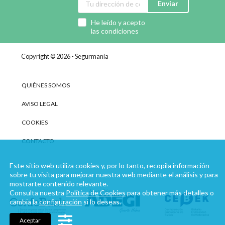
Enviar
He leído y acepto
las condiciones
Copyright © 2026 - Segurmania
QUIÉNES SOMOS
AVISO LEGAL
COOKIES
CONTACTO
Este sitio web utiliza cookies y, por lo tanto, recopila información
sobre tu visita para mejorar nuestra web mediante el análisis y para
mostrarte contenido relevante.
Consulta nuestra
Política de Cookies
para obtener más detalles o
cambia la
configuración
si lo deseas.
Aceptar