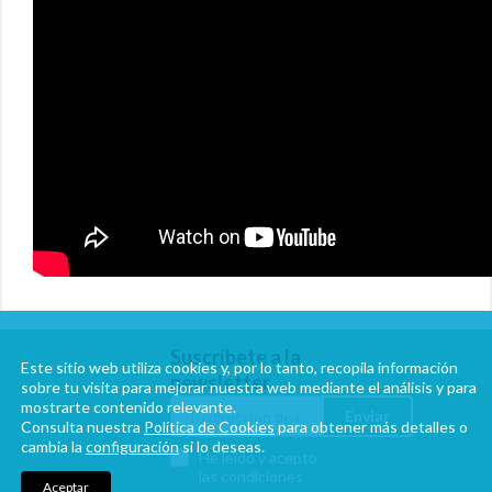
Suscríbete a la
Este sitio web utiliza cookies y, por lo tanto, recopila información
newsletter
sobre tu visita para mejorar nuestra web mediante el análisis y para
mostrarte contenido relevante.
Enviar
Consulta nuestra
Política de Cookies
para obtener más detalles o
cambia la
configuración
si lo deseas.
He leído y acepto
las condiciones
Aceptar