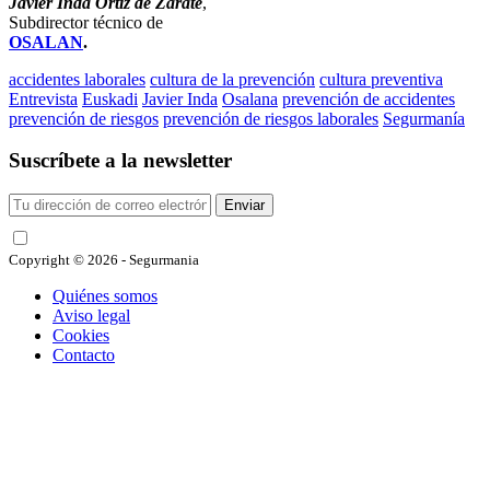
Javier Inda Ortiz de Zárate
,
Subdirector técnico de
OSALAN
.
accidentes laborales
cultura de la prevención
cultura preventiva
Entrevista
Euskadi
Javier Inda
Osalana
prevención de accidentes
prevención de riesgos
prevención de riesgos laborales
Segurmanía
Suscríbete a la newsletter
Enviar
He leído y acepto las condiciones
Copyright © 2026 - Segurmania
Quiénes somos
Aviso legal
Cookies
Contacto