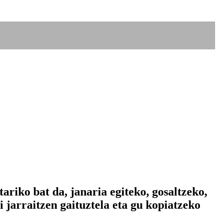
riko bat da, janaria egiteko, gosaltzeko,
i jarraitzen gaituztela eta gu kopiatzeko