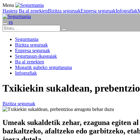
Menu
Hasiera
Ba al zenekien
Bizitza seguruak
Enpresa seguruak
Infografiak
M
es
Segurmania
Bizitza seguruak
Enpresa seguruak
Segurtasun-ikasgaiak
Ba al zenekien
Mugarik gabeko segurtasuna
Infografiak
Txikiekin sukaldean, prebentzi
Bizitza seguruak
Umeak sukaldetik zehar, ezaguna egiten al
bazkaltzeko, afaltzeko edo garbitzeko, etab
joera dutela