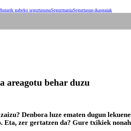
ugarik gabeko segurtasuna
Segurmania
Segurtasun-ikasgaiak
oa areagotu behar duzu
 zaizu? Denbora luze ematen dugun lekueneta
. Eta, zer gertatzen da? Gure txikiek nonah