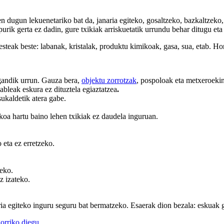
dugun lekuenetariko bat da, janaria egiteko, gosaltzeko, bazkaltzeko, a
ipurik gerta ez dadin, gure txikiak arriskuetatik urrundu behar ditugu et
esteak beste: labanak, kristalak, produktu kimikoak, gasa, sua, etab. Ho
gandik urrun. Gauza bera,
objektu zorrotzak
, pospoloak eta metxeroekin
kableak eskura ez dituztela egiaztatzea
.
ukaldetik atera gabe.
ikoa hartu baino lehen txikiak ez daudela inguruan.
 eta ez erretzeko.
zeko.
z izateko.
ia egiteko inguru seguru bat bermatzeko. Esaerak dion bezala: eskuak g
gorriko diegu.