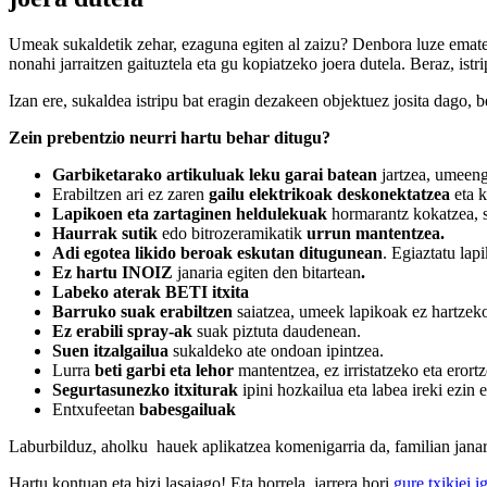
Umeak sukaldetik zehar, ezaguna egiten al zaizu? Denbora luze ematen 
nonahi jarraitzen gaituztela eta gu kopiatzeko joera dutela. Beraz, istr
Izan ere, sukaldea istripu bat eragin dezakeen objektuez josita dago, b
Zein prebentzio neurri hartu behar ditugu?
Garbiketarako artikuluak leku garai
batean
jartzea, umeen
Erabiltzen ari ez zaren
gailu elektrikoak deskonektatzea
eta 
Lapikoen eta zartaginen heldulekuak
hormarantz kokatzea, s
Haurrak sutik
edo bitrozeramikatik
urrun mantentzea.
Adi egotea likido beroak eskutan ditugunean
. Egiaztatu lap
Ez hartu INOIZ
janaria egiten den bitartean
.
Labeko aterak BETI itxita
Barruko suak erabiltzen
saiatzea, umeek lapikoak ez hartzeko
Ez erabili spray-ak
suak piztuta daudenean.
Suen itzalgailua
sukaldeko ate ondoan ipintzea.
Lurra
beti garbi eta lehor
mantentzea, ez irristatzeko eta erort
Segurtasunezko itxiturak
ipini hozkailua eta labea ireki ezin e
Entxufeetan
babesgailuak
Laburbilduz, aholku hauek aplikatzea komenigarria da, familian janar
Hartu kontuan eta bizi lasaiago! Eta horrela, jarrera hori
gure txikiei i