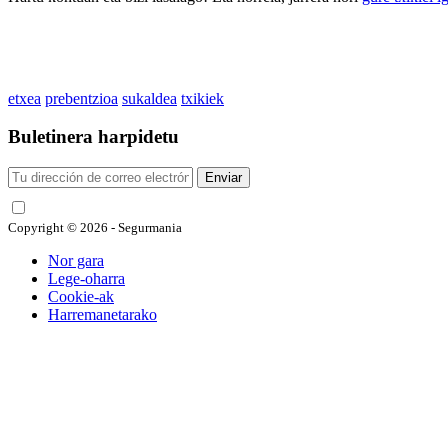
etxea
prebentzioa
sukaldea
txikiek
Buletinera harpidetu
Enviar
He leído y acepto las condiciones
Copyright © 2026 - Segurmania
Nor gara
Lege-oharra
Cookie-ak
Harremanetarako