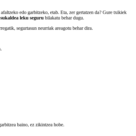
faltzeko edo garbitzeko, etab. Eta, zer gertatzen da? Gure txikiek
a
sukaldea leku
seguru
bilakatu behar dugu.
rregatik, segurtasun neurriak areagotu behar dira.
.
arbitzea baino, ez zikintzea hobe.