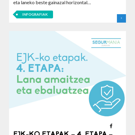
eta laneko beste gainazal horizontal…
INFOGRAFIAK
EJK-KO ETAPAK – 4. ETAPA –