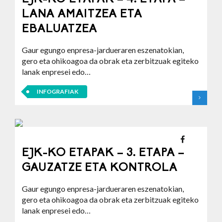
LANA AMAITZEA ETA
EBALUATZEA
Gaur egungo enpresa-jardueraren eszenatokian,
gero eta ohikoagoa da obrak eta zerbitzuak egiteko
lanak enpresei edo…
INFOGRAFIAK
EJK-KO ETAPAK – 3. ETAPA –
GAUZATZE ETA KONTROLA
Gaur egungo enpresa-jardueraren eszenatokian,
gero eta ohikoagoa da obrak eta zerbitzuak egiteko
lanak enpresei edo…