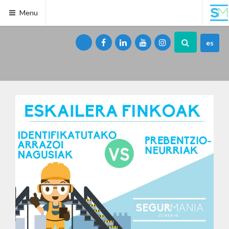
Menu
es