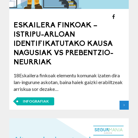
ESKAILERA FINKOAK –
ISTRIPU-ARLOAN
IDENTIFIKATUTAKO KAUSA
NAGUSIAK VS PREBENTZIO-
NEURRIAK
18Eskailera finkoak elementu komunak izaten dira
lan-ingurune askotan, baina haiek gaizki erabiltzeak
arriskua sor dezake…
INFOGRAFIAK