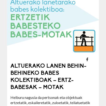
ALTUERAKO LANEN BEHIN-
BEHINEKO BABES
KOLEKTIBOAK – ERTZ-
BABESAK – MOTAK
Helburu nagusia da pertsonak eta objektuak
ertzetatik, eskaileretatik, zuloetatik, teilatuetatik