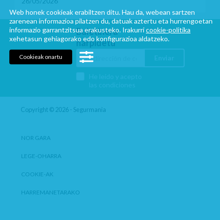
26/05/2026
Web honek cookieak erabiltzen ditu. Hau da, webean sartzen
zarenean informazioa pilatzen du, datuak aztertu eta hurrengoetan
informazio garrantzitsua erakusteko. Irakurri
cookie-politika
Buletinera
xehetasun gehiagorako edo konfigurazioa aldatzeko.
harpidetu
Cookieak onartu
Enviar
He leído y acepto
las condiciones
Copyright © 2026 - Segurmania
NOR GARA
LEGE-OHARRA
COOKIE-AK
HARREMANETARAKO