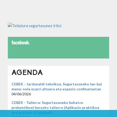
AGENDA
CEBEK - Jardunaldi teknikoa. Segurtasuneko lan-bai
mena: nola ezarri altuera eta espazio confinatuetan
04/06/2026
CEBEK - Tailerra: Segurtasuneko behatze
prebentiboei buruzko tailerra (Aplikazio praktikoa
eta ezarpen-irizpideak)