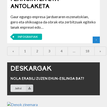
ANTOLAKETA
Gaur egungo enpresa-jardueraren eszenatokian,
gero eta ohikoagoa da obrak eta zerbitzuak egiteko
lanak enpresei edo…
INFOGRAFIAK
«
1
2
3
4
…
18
»
DESKARGAK
NOLA ERABILI ZUZEN EHUN-ESLINGA BAT?
Jaitsi