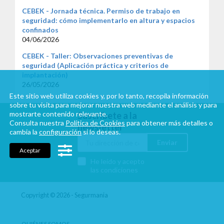
CEBEK - Jornada técnica. Permiso de trabajo en
seguridad: cómo implementarlo en altura y espacios
confinados
04/06/2026
CEBEK - Taller: Observaciones preventivas de
seguridad (Aplicación práctica y criterios de
implantación)
26/05/2026
Este sitio web utiliza cookies y, por lo tanto, recopila información
sobre tu visita para mejorar nuestra web mediante el análisis y para
mostrarte contenido relevante.
Suscríbete a la
Consulta nuestra
Política de Cookies
para obtener más detalles o
newsletter
cambia la
configuración
si lo deseas.
Enviar
Aceptar
He leído y acepto
las condiciones
Copyright © 2026 - Segurmania
QUIÉNES SOMOS