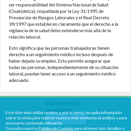
ser responsabilidad del Sistema Nacional de Salud
(Osakidetza), respaldada por la Ley 31/1995 de
Prevención de Riesgos Laborales y el Real Decreto
39/1997 que establecen claramente que el derecho a la
vigilancia de la salud debe extenderse más allá de la
relación laboral.
Esto significa que las personas trabajadoras tienen
derecho a un seguimiento médico incluso después de
haber dejado su empleo. Esto permite asegurar que
todas las personas, independientemente de su situación
laboral, puedan tener acceso a un seguimiento médico
adecuado.
Suscríbete a la
newsletter
Este sitio web utiliza cookies y, por lo tanto, recopila información
sobre tu visita para mejorar nuestra web mediante el análisis y para
Enviar
mostrarte contenido relevante.
Consulta nuestra
Política de Cookies
para obtener más detalles o
He leído y acepto