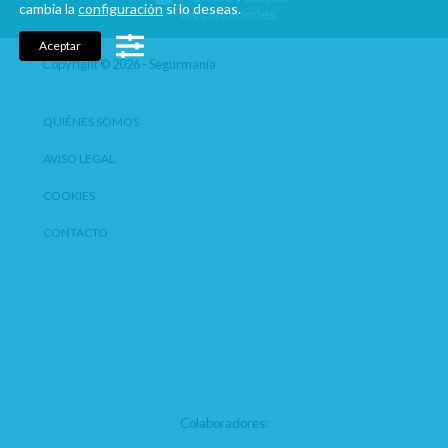
cambia la
configuración
si lo deseas.
las condiciones
Aceptar
Copyright © 2026 - Segurmania
QUIÉNES SOMOS
AVISO LEGAL
COOKIES
CONTACTO
Colaboradores: