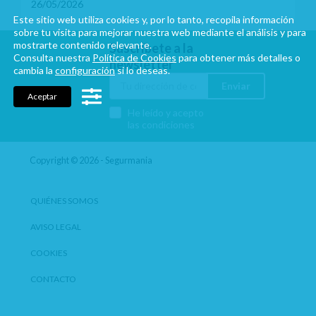
26/05/2026
Este sitio web utiliza cookies y, por lo tanto, recopila información
sobre tu visita para mejorar nuestra web mediante el análisis y para
mostrarte contenido relevante.
Suscríbete a la
Consulta nuestra
Política de Cookies
para obtener más detalles o
newsletter
cambia la
configuración
si lo deseas.
Enviar
Aceptar
He leído y acepto
las condiciones
Copyright © 2026 - Segurmania
QUIÉNES SOMOS
AVISO LEGAL
COOKIES
CONTACTO