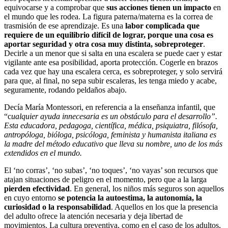
equivocarse y a comprobar que
sus acciones tienen un impacto
en
el mundo que les rodea. La figura paterna/materna es la correa de
trasmisión de ese aprendizaje. Es una
labor complicada que
requiere de un equilibrio difícil de lograr, porque una cosa es
aportar seguridad y otra cosa muy distinta, sobreproteger
.
Decirle a un menor que si salta en una escalera se puede caer y estar
vigilante ante esa posibilidad, aporta protección. Cogerle en brazos
cada vez que hay una escalera cerca, es sobreproteger, y solo servirá
para que, al final, no sepa subir escaleras, les tenga miedo y acabe,
seguramente, rodando peldaños abajo.
Decía María Montessori, en referencia a la enseñanza infantil, que
“c
ualquier ayuda innecesaria es un obstáculo para el desarrollo”.
Esta educadora, pedagoga, científica, médica, psiquiatra, filósofa,
antropóloga, bióloga, psicóloga, feminista y humanista italiana es
la madre del método educativo que lleva su nombre, uno de los más
extendidos en el mundo.
El ‘no corras’, ‘no subas’, ‘no toques’, ‘no vayas’ son recursos que
atajan situaciones de peligro en el momento, pero que a la larga
pierden efectividad
. En general, los niños más seguros son aquellos
en cuyo entorno
se potencia la autoestima, la autonomía, la
curiosidad o la responsabilidad
. Aquellos en los que la presencia
del adulto ofrece la atención necesaria y deja libertad de
movimientos. La cultura preventiva, como en el caso de los adultos,