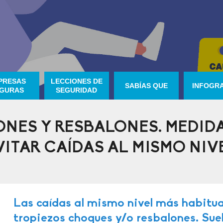
PRESAS
LECCIONES DE
SABÍAS QUE
INFOGRA
GURAS
SEGURIDAD
ONES Y RESBALONES. MEDID
VITAR CAÍDAS AL MISMO NIV
Las caídas al mismo nivel más habitua
tropiezos choques y/o resbalones. Sue