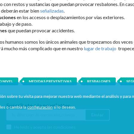
 o con restos y sustancias que puedan provocar resbalones. En cas
a deberán estar bien
señalizadas
.
uciones
en los accesos o desplazamientos por vías exteriores.
abajo y de paso.
ones
que puedan provocar accidentes.
, los humanos somos los únicos animales que tropezamos dos veces
rá mucho más complicado que en nuestro
lugar de trabajo
tropecem
O NIVEL
MEDIDAS PREVENTIVAS
RESBALONES
SEG
mación sobre tu visita para mejorar nuestra web mediante el análisis y par
Suscríbete a la newsletter
les o cambia la
configuración
si lo deseas.
Enviar
He leído y acepto las condiciones