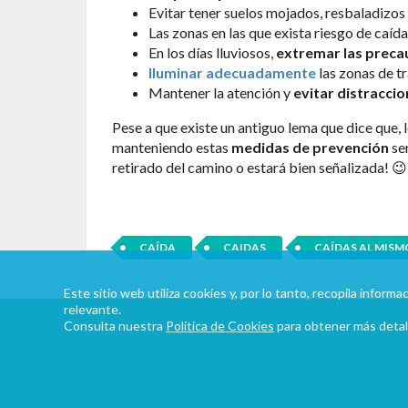
Evitar tener suelos mojados, resbaladizos
Las zonas en las que exista riesgo de caíd
En los días lluviosos,
extremar las preca
Iluminar adecuadamente
las zonas de tr
Mantener la atención y
evitar distracci
Pese a que existe un antiguo lema que dice que
manteniendo estas
medidas de prevención
se
retirado del camino o estará bien señalizada! 😉
CAÍDA
CAIDAS
CAÍDAS AL MISM
Este sitio web utiliza cookies y, por lo tanto, recopila infor
relevante.
Consulta nuestra
Política de Cookies
para obtener más detal