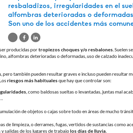
resbaladizos, irregularidades en el sue
alfombras deterioradas o deformadas
Son uno de los accidentes más comune
 ser producidas por
tropiezos choques y/o resbalones
. Suelen s
camino, alfombras deterioradas o deformadas, uso de calzado inad
s
, pero también pueden resultar graves e incluso pueden resultar mor
 Los
riesgos más habituales
que hay que controlar son:
egularidades
, como baldosas sueltas o levantadas, juntas mal aca
 …
acumulación de objetos o cajas sobre todo en áreas de mucho tránsi
as de limpieza, o derrames, fugas, vertidos de sustancias como ace
 y salidas de los lugares de trabajo
los días de lluvia
.