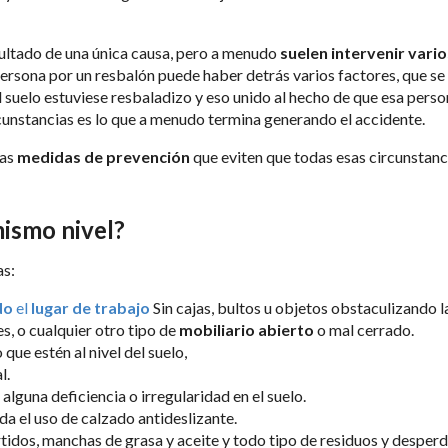
sultado de una única causa, pero a menudo
suelen intervenir vario
persona por un resbalón puede haber detrás varios factores, que se
el suelo estuviese resbaladizo y eso unido al hecho de que esa per
rcunstancias es lo que a menudo termina generando el accidente.
nas
medidas de prevención
que eviten que todas esas circunstanc
mismo nivel
?
as:
do
el
lugar de trabajo
Sin cajas, bultos u objetos obstaculizando l
s, o cualquier otro tipo de
mobiliario abierto
o mal cerrado.
 que estén al nivel del suelo,
l.
alguna deficiencia o irregularidad en el suelo.
da el uso de calzado antideslizante.
rtidos, manchas de grasa y aceite y todo tipo de residuos y desperd