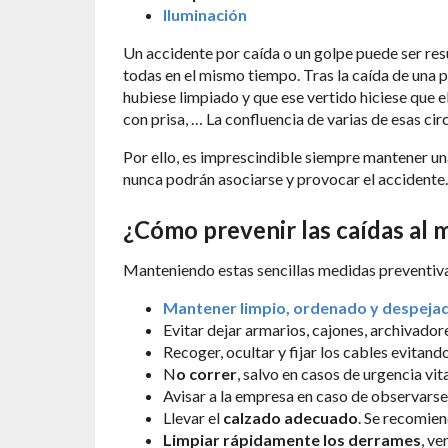
Iluminación
Un accidente por caída o un golpe puede ser re
todas en el mismo tiempo. Tras la caída de una 
hubiese limpiado y que ese vertido hiciese que 
con prisa, … La confluencia de varias de esas ci
Por ello, es imprescindible siempre mantener u
nunca podrán asociarse y provocar el accidente.
¿
Cómo prevenir las caídas al 
Manteniendo estas sencillas medidas preventiv
Mantener limpio, ordenado y despeja
Evitar dejar armarios, cajones, archivadore
Recoger, ocultar y fijar los cables evitando
N
o correr
, salvo en casos de urgencia vita
Avisar a la empresa en caso de observarse 
Llevar el
calzado adecuado
. Se recomien
Limpiar rápidamente los derrames
, ve