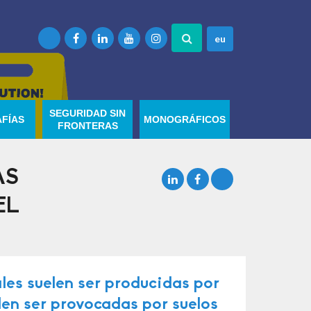
eu
SEGURIDAD SIN
FÍAS
MONOGRÁFICOS
FRONTERAS
AS
EL
les suelen ser producidas por
len ser provocadas por suelos