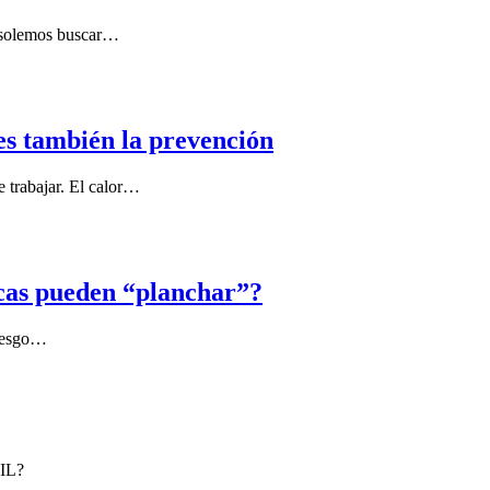
s solemos buscar…
es también la prevención
e trabajar. El calor…
icas pueden “planchar”?
 riesgo…
IL?