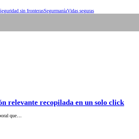
Seguridad sin fronteras
Segurmanía
Vidas seguras
n relevante recopilada en un solo click
aboral que…