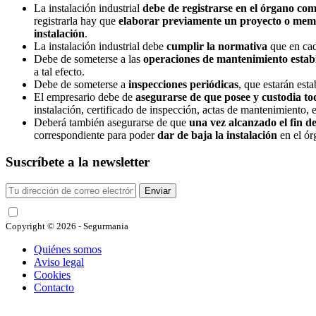
La instalación industrial
debe de registrarse en el órgano co
registrarla hay que
elaborar previamente un proyecto o memo
instalación
.
La instalación industrial debe
cumplir la normativa
que en cad
Debe de someterse a las
operaciones de mantenimiento estab
a tal efecto.
Debe de someterse a
inspecciones periódicas
, que estarán est
El empresario debe de
asegurarse de que posee y custodia t
instalación, certificado de inspección, actas de mantenimiento, e
Deberá también asegurarse de que
una vez alcanzado el fin de 
correspondiente para poder
dar de baja la instalación
en el ór
Suscríbete a la newsletter
Enviar
He leído y acepto las condiciones
Copyright © 2026 - Segurmania
Quiénes somos
Aviso legal
Cookies
Contacto