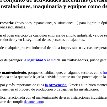
nstalaciones, maquinaria y equipos como de 
necesarias
(revisiones, reparaciones, sustituciones…) para lograr un óp
ones industriales.
r el buen ejercicio de cualquier empresa de ámbito industrial, ya que sea
roductivo y en la seguridad de las personas trabajadoras.
de cualquier proceso industrial debido a imprevistos o averías inesperad
ber de
proteger
la seguridad y salud
de sus trabajadores
, puede gar
de mantenimiento
. porque es habitual que, en algunos sectores como
in
ca en la que suele bajar la actividad porque un alto porcentaje de la p
cipal y más importante de ellos
la prevención
. Gracias a un buen mante
vienen en el proceso de producción o trabajan en las instalaciones.
licar relacionada con el mantenimiento de esas instalaciones industriale
rarse de cumplir
de antemano
: