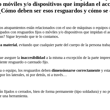
 móviles y/o dispositivos que impidan el acc
 ¿Cómo deben ser esos resguardos y cómo se c
os atrapamientos están relacionados con el uso de máquinas o equipos 
pados con resguardos fijos o móviles y/o dispositivos que impidan el a
can? Sigue leyendo que te lo contamos.
a material
, evitando que cualquier parte del cuerpo de la persona tra
que asegure la
inaccesibilidad
a la misma a excepción de la parte impre
ente resguardo o carenado fijo.
ina o equipo, los resguardos deben
dimensionarse correctamente
y est
or los laterales, ni por detrás, ni a través…
fijados o cerrados, bien de forma permanente (tipo soldadura) y no pue
de una herramienta.