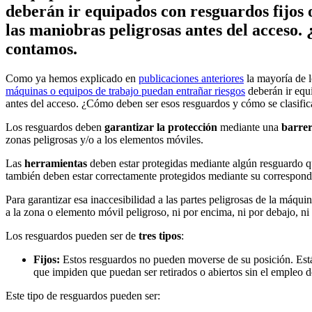
deberán ir equipados con resguardos fijos o
las maniobras peligrosas antes del acceso.
contamos.
Como ya hemos explicado en
publicaciones anteriores
la mayoría de l
máquinas o equipos de trabajo puedan entrañar riesgos
deberán ir equi
antes del acceso. ¿Cómo deben ser esos resguardos y cómo se clasifi
Los resguardos deben
garantizar la protección
mediante una
barrer
zonas peligrosas y/o a los elementos móviles.
Las
herramientas
deben estar protegidas mediante algún resguardo 
también deben estar correctamente protegidos mediante su correspondi
Para garantizar esa inaccesibilidad a las partes peligrosas de la máqu
a la zona o elemento móvil peligroso, ni por encima, ni por debajo, ni p
Los resguardos pueden ser de
tres tipos
:
Fijos:
Estos resguardos no pueden moverse de su posición. Están 
que impiden que puedan ser retirados o abiertos sin el empleo 
Este tipo de resguardos pueden ser: