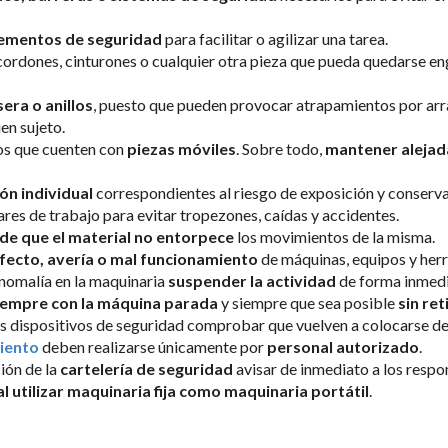
elementos de seguridad
para facilitar o agilizar una tarea.
, cordones, cinturones o cualquier otra pieza que pueda quedarse e
era o anillos
, puesto que pueden provocar atrapamientos por arra
en sujeto.
vos que cuenten con
piezas móviles
. Sobre todo,
mantener alejad
ón individual
correspondientes al riesgo de exposición y conserva
ares de trabajo para evitar tropezones, caídas y accidentes.
de que el material no entorpece
los movimientos de la misma.
fecto, avería o mal funcionamiento
de máquinas, equipos y her
anomalía en la maquinaria
suspender la actividad
de forma inmedi
iempre con la máquina parada
y siempre que sea posible
sin re
os dispositivos de seguridad comprobar que vuelven a colocarse de
iento
deben realizarse únicamente por
personal autorizado
.
ción de la
cartelería de seguridad
avisar de inmediato a los respo
al utilizar maquinaria fija como maquinaria portátil
.