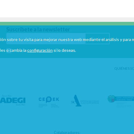
Suscríbete a la newsletter
Enviar
mación sobre tu visita para mejorar nuestra web mediante el análisis y par
les o cambia la
configuración
si lo deseas.
He leído y acepto las condiciones
QUIÉNES S
Colaboradores: