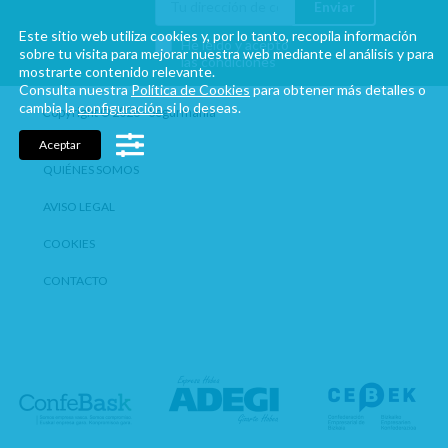
Enviar
Este sitio web utiliza cookies y, por lo tanto, recopila información
He leído y acepto
sobre tu visita para mejorar nuestra web mediante el análisis y para
las condiciones
mostrarte contenido relevante.
Consulta nuestra
Política de Cookies
para obtener más detalles o
cambia la
configuración
si lo deseas.
Copyright © 2026 - Segurmania
Aceptar
QUIÉNES SOMOS
AVISO LEGAL
COOKIES
CONTACTO