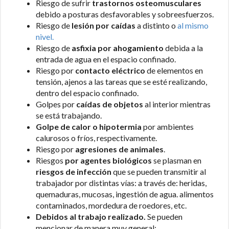
Riesgo de sufrir
trastornos osteomusculares
debido a posturas desfavorables y sobreesfuerzos.
Riesgo de
lesión por caídas
a distinto o
al mismo
nivel.
Riesgo de
asfixia por ahogamiento
debida a la
entrada de agua en el espacio confinado.
Riesgo por
contacto eléctrico
de elementos en
tensión, ajenos a las tareas que se esté realizando,
dentro del espacio confinado.
Golpes por
caídas de objetos
al interior mientras
se está trabajando.
Golpe de calor o hipotermia
por ambientes
calurosos o fríos, respectivamente.
Riesgo por
agresiones de animales
.
Riesgos
por agentes biológicos
se plasman en
riesgos de infección
que se pueden transmitir al
trabajador por distintas vías: a través de: heridas,
quemaduras, mucosas, ingestión de agua. alimentos
contaminados, mordedura de roedores, etc.
Debidos al trabajo realizado.
Se pueden
mencionar de manera muy general: