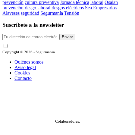
prevención
cultura preventiva
Jornada técnica
laboral
Osalan
prevención
riesgo laboral
riesgos eléctricos
Sea Empresarios
Alaveses
seguridad
Segurmanía
Tensión
Suscríbete a la newsletter
Enviar
He leído y acepto las condiciones
Copyright © 2026 - Segurmania
Quiénes somos
Aviso legal
Cookies
Contacto
Colaboradores: