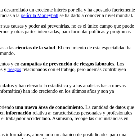
a desarrollado un creciente interés por ella y ha apostado fuertemente
racias a la
película Moneyball
se ha dado a conocer a nivel mundial.
er sus causas y poder así prevenirlas, no es el único campo que puede
ernos y otras partes interesadas, para formular políticas y programas
as a las
ciencias de la salud
. El crecimiento de esta especialidad ha
l mundo.
ientos y en
campañas de prevención de riesgos laborales
. Los
os y
riesgos
relacionados con el trabajo, pero además contribuyen
s datos
y han elevado la estadística y a los analistas hasta nuevas
informática) han ido creciendo en los últimos años y son ya
abriendo
una nueva área de conocimiento
. La cantidad de datos que
nen
información
relativa a: características personales y profesionales
ba el trabajador accidentado. Asimismo, recoge las circunstancias en
s informáticas, abren todo un abanico de posibilidades para una