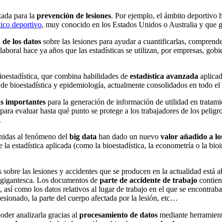
zada para la
prevención de lesiones
. Por ejemplo, el ámbito deportivo h
tico deportivo
, muy conocido en los Estados Unidos o Australia y que g
 de los datos
sobre las lesiones para ayudar a cuantificarlas, comprend
laboral hace ya años que las estadísticas se utilizan, por empresas, gobi
bioestadística, que combina habilidades de
estadística avanzada
aplicad
 de bioestadística y epidemiología, actualmente consolidados en todo e
s importantes
para la generación de información de utilidad en tratam
para evaluar hasta qué punto se protege a los trabajadores de los peligr
.
unidas al fenómeno del
big data
han dado un nuevo
valor añadido a lo
la estadística aplicada (como la bioestadística, la econometría o la bio
s sobre las lesiones y accidentes que se producen en la actualidad está 
 gigantesca. Los documentos de
parte de accidente de trabajo
contie
, así como los datos relativos al lugar de trabajo en el que se encontra
 lesionado, la parte del cuerpo afectada por la lesión, etc…
oder analizarla gracias al
procesamiento de datos
mediante herramienta