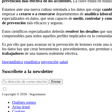
prevención más efectiva de los accidentes.
La clave estará en realiz
Estamos ante una nueva cultura orientada a los datos que exige
cambi
empezar a
crearse o a renovarse
departamentos de
analítica laboral
especializados en datos, que sean capaces de
medir, controlar y co
de prevención
más eficaces y seguras.
Estos científicos especializados deberán
resolver los desafíos
que surg
comprensibles para todos aquellos perfiles implicados en la comunidad
Es por ello que para avanzar en la prevención de lesiones existe una
los datos hay que crear herramientas y procedimientos, que permitan 
trabajadores
de una manera realmente efectiva.
bioestadística
estadística
prevención
salud
Suscríbete a la newsletter
Enviar
He leído y acepto las condiciones
Copyright © 2026 - Segurmania
Quiénes somos
Aviso legal
Cookies