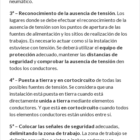
neumático.
3ª –
Reconocimiento de la ausencia de tensión
. Los
lugares donde se debe efectuar el reconocimiento de la
ausencia de tensión son los puntos de apertura de las
fuentes de alimentación y los sitios de realización de los
trabajos. Es necesario actuar como si la instalación
estuviese con tensión. Se deberá utilizar el
equipo de
protección
adecuado, mantener las
distancias de
seguridad
y
comprobar la ausencia de tensión
den
todos los conductores.
4ª
–
Puesta a tierra y en cortocircuito
de todas las
posibles fuentes de tensión. Se considera que una
instalación está puesta en tierra cuando está
directamente
unida a tierra
mediante elementos
conductores. Y que está
en cortocircuito
cuando todos
los elementos conductores están unidos entre sí.
5ª –
Colocar las señales de seguridad
adecuadas,
delimitando la zona de trabajo
. La zona de trabajo se
delimita con vallas o cintas o incluso cadenas y se