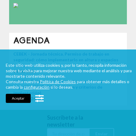
AGENDA
CEBEK - Jornada técnica. Permiso de trabajo en
seguridad: cómo implementarlo en altura y espacios
Este sitio web utiliza cookies y, por lo tanto, recopila información
confinados
sobre tu visita para mejorar nuestra web mediante el análisis y para
04/06/2026
mostrarte contenido relevante.
CEBEK - Taller: Observaciones preventivas de
Consulta nuestra
Política de Cookies
para obtener más detalles o
seguridad (Aplicación práctica y criterios de
cambia la
configuración
si lo deseas.
implantación)
26/05/2026
Aceptar
Suscríbete a la
newsletter
Enviar