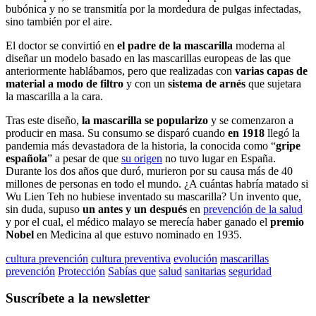
bubónica y no se transmitía por la mordedura de pulgas infectadas,
sino también por el aire.
El doctor se convirtió en
el padre de la mascarilla
moderna al
diseñar un modelo basado en las mascarillas europeas de las que
anteriormente hablábamos, pero que realizadas con
varias capas de
material a modo de filtro
y con un
sistema de arnés
que sujetara
la mascarilla a la cara.
Tras este diseño,
la mascarilla se popularizo
y se comenzaron a
producir en masa. Su consumo se disparó cuando
en 1918
llegó la
pandemia más devastadora de la historia, la conocida como “
gripe
española
” a pesar de que
su origen
no tuvo lugar en España.
Durante los dos años que duró, murieron por su causa más de 40
millones de personas en todo el mundo. ¿A cuántas habría matado si
Wu Lien Teh no hubiese inventado su mascarilla? Un invento que,
sin duda, supuso
un antes y un después
en
prevención de la salud
y por el cual, el médico malayo se merecía haber ganado el
premio
Nobel
en Medicina al que estuvo nominado en 1935.
cultura prevención
cultura preventiva
evolución
mascarillas
prevención
Protección
Sabías que
salud
sanitarias
seguridad
Suscríbete a la newsletter