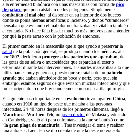
a la enfermedad bubónica con unas mascarillas con forma de
pico
de pájaro
que poco aislaban de los patógenos. Simplemente
combatían el mal olor
, al disponer en su interior de dos huecos
donde se ponía hierbas aromáticas o incienso, y dichos “curanderos”
pensaban que evitando el mal olor neutralizaban y evitaban también
el contagio. No hace falta buscar muchos más motivos para entender
por qué la peste arraso con la población de entonces.
El primer cambio en la mascarilla que sí que ayudó a preservar la
salud
de la población general, se produjo cuando los médicos, allá
por
1897
, decidieron
proteger a los pacientes que operaban
, de
las gotas de su saliva o mucosidades que esparcían al toser o
estornudar durante las intervenciones. Llamarles mascarillas a lo que
utilizaban es muy generoso, puesto que se trataba de un
pañuelo
grande
que ataban alrededor de su boca y nariz, pero que, sin
embargo, estamos seguros de que evitaron muchas infecciones y que
fue el origen de lo que hoy conocemos como mascarilla quirúrgica.
El siguiente paso importante en su
evolución
tuvo lugar
en China
,
cuando
en 1910
un tipo de peste que mataba a las personas
infectadas, 24-48 horas después de los primeros síntomas, llegó a
Manchuri
a.
Wu Lien Teh
, un
joven doctor
de Malasia y educado
en Cambridge, viajó allí para enfrentarse a la que se bautizó como
“
la gran plaga de manchuria
”. Tras investigar el tema y realizar
una autopsia, Lien Teh se dio cuenta de que la peste no era solo