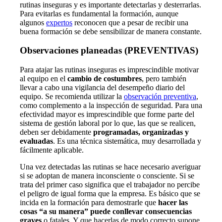
rutinas inseguras y es importante detectarlas y desterrarlas.
Para evitarlas es fundamental la formación, aunque
algunos
expertos
reconocen que a pesar de recibir una
buena formación se debe sensibilizar de manera constante.
Observaciones planeadas (PREVENTIVAS)
Para atajar las rutinas inseguras es imprescindible motivar
al equipo en el
cambio de costumbres
, pero también
llevar a cabo una vigilancia del desempeño diario del
equipo. Se recomienda utilizar la
observación preventiva
,
como complemento a la inspección de seguridad. Para una
efectividad mayor es imprescindible que forme parte del
sistema de gestión laboral por lo que, las que se realicen,
deben ser debidamente
programadas
, organizadas y
evaluadas
. Es una técnica sistemática, muy desarrollada y
fácilmente aplicable.
Una vez detectadas las rutinas se hace necesario averiguar
si se adoptan de manera inconsciente o consciente. Si se
trata del primer caso significa que el trabajador no percibe
el peligro de igual forma que la empresa. Es básico que se
incida en la formación para demostrarle que
hacer las
cosas “a su manera” puede conllevar consecuencias
graves
o fatales. Y que hacerlas de modo correcto supone