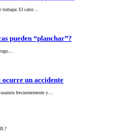
e trabajar. El calor…
icas pueden “planchar”?
 riesgo…
 ocurre un accidente
los usamos frecuentemente y…
IL?