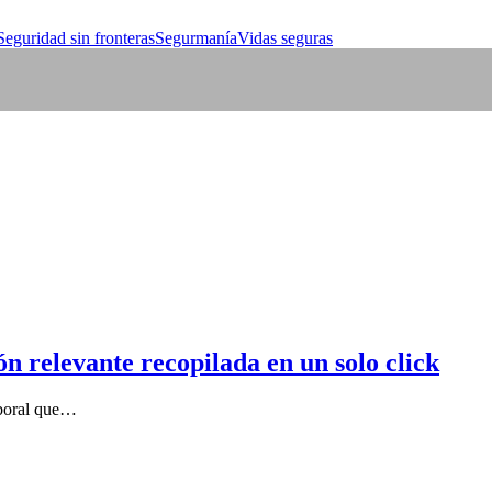
Seguridad sin fronteras
Segurmanía
Vidas seguras
n relevante recopilada en un solo click
aboral que…