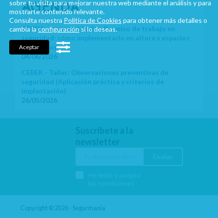
sobre tu visita para mejorar nuestra web mediante el análisis y para
AGENDA
mostrarte contenido relevante.
Consulta nuestra
Política de Cookies
para obtener más detalles o
CEBEK - Jornada técnica. Permiso de trabajo en
cambia la
configuración
si lo deseas.
seguridad: cómo implementarlo en altura y espacios
confinados
Aceptar
04/06/2026
CEBEK - Taller: Observaciones preventivas de
seguridad (Aplicación práctica y criterios de
implantación)
26/05/2026
Suscríbete a la
newsletter
Enviar
He leído y acepto
las condiciones
Copyright © 2026 - Segurmania