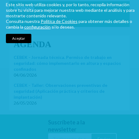
Este sitio web utiliza cookies y, por lo tanto, recopila información
sobre tu visita para mejorar nuestra web mediante el análisis y para
mostrarte contenido relevante.
Consulta nuestra
Política de Cookies
para obtener más detalles o
cambia la
configuración
si lo deseas.
Aceptar
AGENDA
CEBEK - Jornada técnica. Permiso de trabajo en
seguridad: cómo implementarlo en altura y espacios
confinados
04/06/2026
CEBEK - Taller: Observaciones preventivas de
seguridad (Aplicación práctica y criterios de
implantación)
26/05/2026
Suscríbete a la
newsletter
Enviar